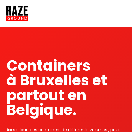
Containers
à Bruxelles et
partout en
Belgique.
Axees loue des containers de différents volumes , pour