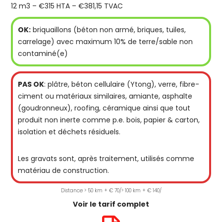
12 m3 – €315 HTA – €381,15 TVAC
OK:
briquaillons (béton non armé, briques, tuiles,
carrelage) avec maximum 10% de terre/sable non
contaminé(e)
PAS OK
: plâtre, béton cellulaire (Ytong), verre, fibre-
ciment ou matériaux similaires, amiante, asphalte
(goudronneux), roofing, céramique ainsi que tout
produit non inerte comme p.e. bois, papier & carton,
isolation et déchets résiduels.
Les gravats sont, après traitement, utilisés comme
matériau de construction.
Distance > 50 km + € 70/> 100 km + € 140/
Voir le tarif complet